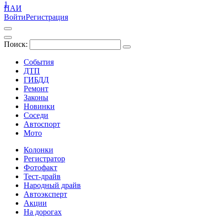
1
ПАИ
Войти
Регистрация
Поиск:
События
ДТП
ГИБДД
Ремонт
Законы
Новинки
Соседи
Автоспорт
Мото
Колонки
Регистратор
Фотофакт
Тест-драйв
Народный драйв
Автоэксперт
Акции
На дорогах