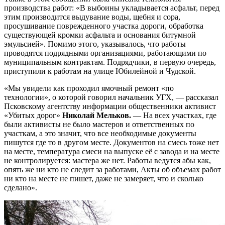
производства работ: «В выбоины укладывается асфальт, перед
этим производится выдувание воды, щебня и сора,
просушивание поврежденного участка дороги, обработка
существующей кромки асфальта и основания битумной
эмульсией». Помимо этого, указывалось, что работы
проводятся подрядными организациями, работающими по
муниципальным контрактам. Подрядчики, в первую очередь,
приступили к работам на улице Юбилейной и Чудской.
«Мы увидели как проходил ямочный ремонт «по
технологии», о которой говорил начальник УГХ, — рассказал
Псковскому агентству информации общественники активист
«Убитых дорог»
Николай Мельков.
— На всех участках, где
были активисты не было мастеров и ответственных по
участкам, а это значит, что все необходимые документы
пишутся где то в другом месте. Документов на смесь тоже нет
на месте, температура смеси на выпуске её с завода и на месте
не контролируется: мастера же нет. Работы ведутся абы как,
опять же ни кто не следит за работами, Акты об объемах работ
ни кто на месте не пишет, даже не замеряет, что и сколько
сделано».