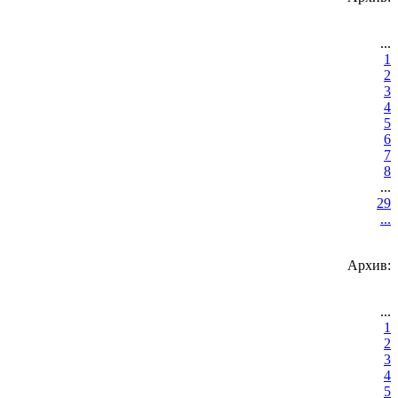
...
1
2
3
4
5
6
7
8
...
29
...
Архив:
...
1
2
3
4
5