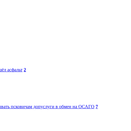
ёл асфальт
2
ать псковичам допуслуги в обмен на ОСАГО
7