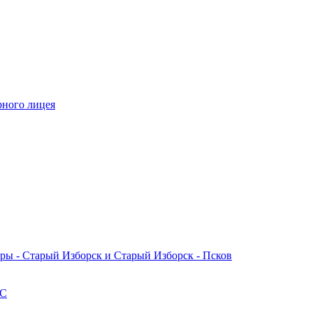
рного лицея
вры - Старый Изборск и Старый Изборск - Псков
ТС