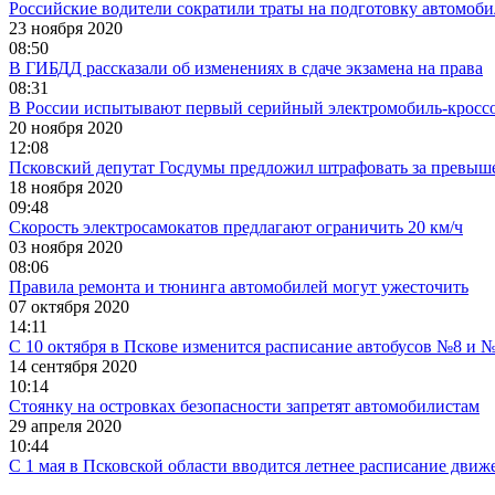
Российские водители сократили траты на подготовку автомоби
23 ноября 2020
08:50
В ГИБДД рассказали об изменениях в сдаче экзамена на права
08:31
В России испытывают первый серийный электромобиль-кросс
20 ноября 2020
12:08
Псковский депутат Госдумы предложил штрафовать за превыше
18 ноября 2020
09:48
Скорость электросамокатов предлагают ограничить 20 км/ч
03 ноября 2020
08:06
Правила ремонта и тюнинга автомобилей могут ужесточить
07 октября 2020
14:11
С 10 октября в Пскове изменится расписание автобусов №8 и 
14 сентября 2020
10:14
Стоянку на островках безопасности запретят автомобилистам
29 апреля 2020
10:44
С 1 мая в Псковской области вводится летнее расписание движ