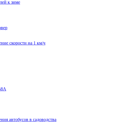
лей к зиме
овер
ние скорости на 1 км/ч
№8А
ения автобусов в садоводства