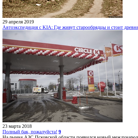
29 апреля 2019
Автоэкспедиция с KIA: Где живут старообрядцы и стоит древн
23 марта 2018
Полный бак, пожалуйста!
9
На рынке АЗС Псковской области появился новый междунаро