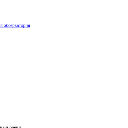
яя обсерватория
дный бренд