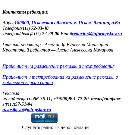
Контакты редакции:
Адреc
180000, Псковская область, г. Псков, Ленина, д.6а
Телефон
72-03-40
(8112)
Телефон/факс
72-29-00
Email
redactor@informpskov.ru
(8112)
Главный редактор - Александр Юрьевич Машкарин,
Креативный редактор — Алена Алексеевна Комарова
Прайс-лист на размещение рекламы и техтребования
Прайс-лист и техтребования на размещение рекламы в
мобильной версии сайта
Реклама
на сайте
56-36-11, +7(900)991-77-20, телефон/факс
8(8112)
57-51-94
8(8112)
n.vasilieva@mh-pskov.ru
Слушать радио «7 небо» онлайн