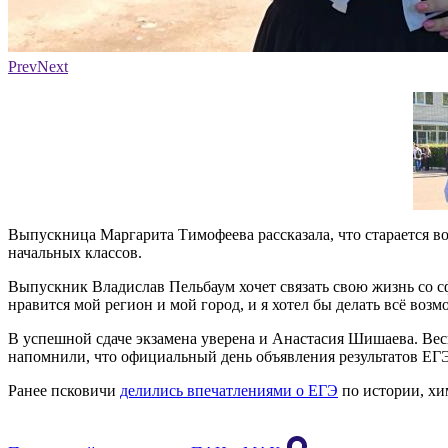
Фото: министерство образования Псковской области
Prev
Next
Выпускница Маргарита Тимофеева рассказала, что старается во
начальных классов.
Выпускник Владислав Пельбаум хочет связать свою жизнь со сф
нравится мой регион и мой город, и я хотел бы делать всё воз
В успешной сдаче экзамена уверена и Анастасия Шишаева. Весь
напомнили, что официальный день объявления результатов ЕГЭ
Ранее псковичи
делились впечатлениями о ЕГЭ
по истории, хи