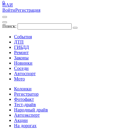
0
ПАИ
Войти
Регистрация
Поиск:
События
ДТП
ГИБДД
Ремонт
Законы
Новинки
Соседи
Автоспорт
Мото
Колонки
Регистратор
Фотофакт
Тест-драйв
Народный драйв
Автоэксперт
Акции
На дорогах