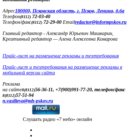
Адреc
180000, Псковская область, г. Псков, Ленина, д.6а
Телефон
72-03-40
(8112)
Телефон/факс
72-29-00
Email
redactor@informpskov.ru
(8112)
Главный редактор - Александр Юрьевич Машкарин,
Креативный редактор — Алена Алексеевна Комарова
Прайс-лист на размещение рекламы и техтребования
Прайс-лист и техтребования на размещение рекламы в
мобильной версии сайта
Реклама
на сайте
56-36-11, +7(900)991-77-20, телефон/факс
8(8112)
57-51-94
8(8112)
n.vasilieva@mh-pskov.ru
Слушать радио «7 небо» онлайн