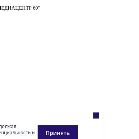
м "МЕДИАЦЕНТР 60"
одолжая
Принять
енциальности
и