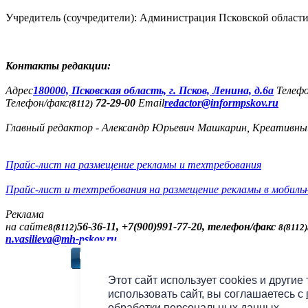
Учредитель (соучредители): Администрация Псковской облас
Контакты редакции:
Адреc
180000, Псковская область, г. Псков, Ленина, д.6а
Телеф
Телефон/факс
72-29-00
Email
redactor@informpskov.ru
(8112)
Главный редактор - Александр Юрьевич Машкарин, Креативны
Прайс-лист на размещение рекламы и техтребования
Прайс-лист и техтребования на размещение рекламы в мобиль
Реклама
на сайте
56-36-11, +7(900)991-77-20, телефон/факс
8(8112)
8(8112)
n.vasilieva@mh-pskov.ru
Слушать радио «7 не
Этот сайт использует cookies и другие
использовать сайт, вы соглашаетесь с
обработки персональных данных