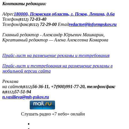
Контакты редакции:
Адреc
180000, Псковская область, г. Псков, Ленина, д.6а
Телефон
72-03-40
(8112)
Телефон/факс
72-29-00
Email
redactor@informpskov.ru
(8112)
Главный редактор - Александр Юрьевич Машкарин,
Креативный редактор — Алена Алексеевна Комарова
Прайс-лист на размещение рекламы и техтребования
Прайс-лист и техтребования на размещение рекламы в
мобильной версии сайта
Реклама
на сайте
56-36-11, +7(900)991-77-20, телефон/факс
8(8112)
57-51-94
8(8112)
n.vasilieva@mh-pskov.ru
Слушать радио «7 небо» онлайн