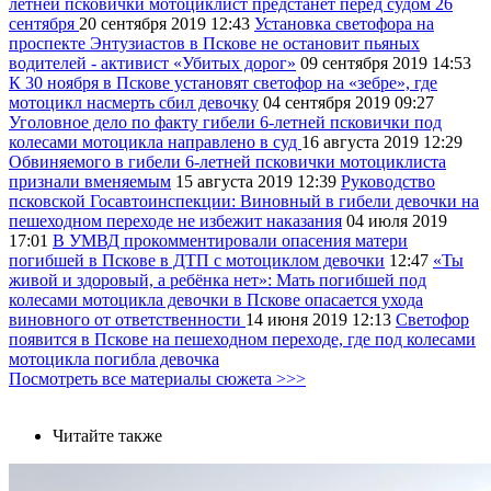
летней псковички мотоциклист предстанет перед судом 26
сентября
20 сентября 2019
12:43
Установка светофора на
проспекте Энтузиастов в Пскове не остановит пьяных
водителей - активист «Убитых дорог»
09 сентября 2019
14:53
К 30 ноября в Пскове установят светофор на «зебре», где
мотоцикл насмерть сбил девочку
04 сентября 2019
09:27
Уголовное дело по факту гибели 6-летней псковички под
колесами мотоцикла направлено в суд
16 августа 2019
12:29
Обвиняемого в гибели 6-летней псковички мотоциклиста
признали вменяемым
15 августа 2019
12:39
Руководство
псковской Госавтоинспекции: Виновный в гибели девочки на
пешеходном переходе не избежит наказания
04 июля 2019
17:01
В УМВД прокомментировали опасения матери
погибшей в Пскове в ДТП с мотоциклом девочки
12:47
«Ты
живой и здоровый, а ребёнка нет»: Мать погибшей под
колесами мотоцикла девочки в Пскове опасается ухода
виновного от ответственности
14 июня 2019
12:13
Светофор
появится в Пскове на пешеходном переходе, где под колесами
мотоцикла погибла девочка
Посмотреть все материалы сюжета >>>
Читайте также