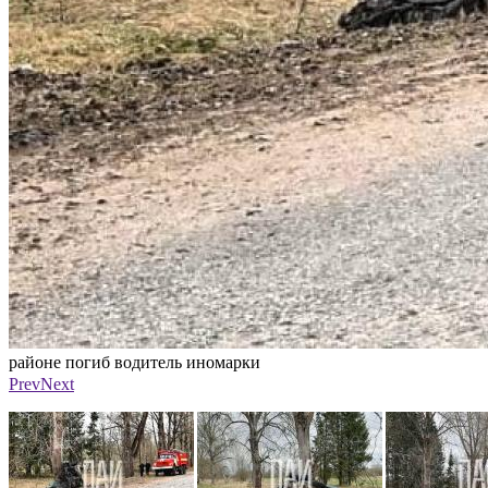
районе погиб водитель иномарки
Фото: ПАИ
Prev
Next