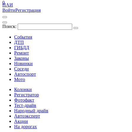
0
ПАИ
Войти
Регистрация
Поиск:
События
ДТП
ГИБДД
Ремонт
Законы
Новинки
Соседи
Автоспорт
Мото
Колонки
Регистратор
Фотофакт
Тест-драйв
Народный драйв
Автоэксперт
Акции
На дорогах