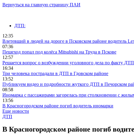
Вернуться на главную страницу ПАИ
ДТП:
12:35
Влетевший в людей на дороге в Псковском районе водитель Le
07:36
Пешеход попал под колёса Mitsubishi на Труда в Пскове
12:57
Решается вопрос о возбуждении уголовного дела по факту ДТП
16:34
Три человека пострадали в ДТП в Гдовском районе
13:52
Публикуем видео и подробности жуткого ДТП в Печорском ра
08:58
Иномарка с пассажирами загорелась при столкновении с жилы
13:56
В Красногородском районе погиб водитель иномарки
Еще новости
ДТП
В Красногородском районе погиб водит