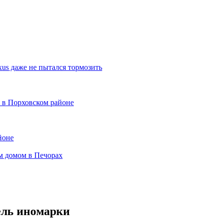
xus даже не пытался тормозить
 в Порховском районе
йоне
м домом в Печорах
ель иномарки