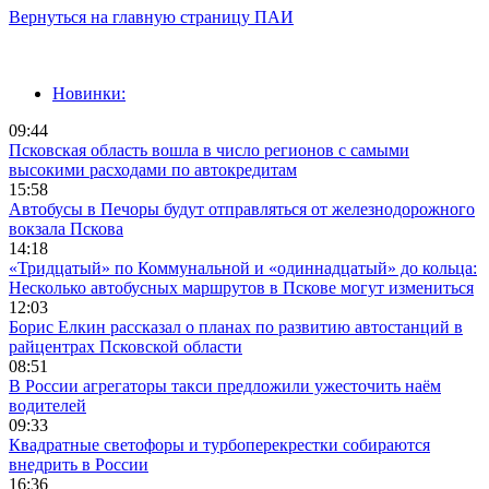
Вернуться на главную страницу ПАИ
Новинки:
09:44
Псковская область вошла в число регионов с самыми
высокими расходами по автокредитам
15:58
Автобусы в Печоры будут отправляться от железнодорожного
вокзала Пскова
14:18
«Тридцатый» по Коммунальной и «одиннадцатый» до кольца:
Несколько автобусных маршрутов в Пскове могут измениться
12:03
Борис Елкин рассказал о планах по развитию автостанций в
райцентрах Псковской области
08:51
В России агрегаторы такси предложили ужесточить наём
водителей
09:33
Квадратные светофоры и турбоперекрестки собираются
внедрить в России
16:36