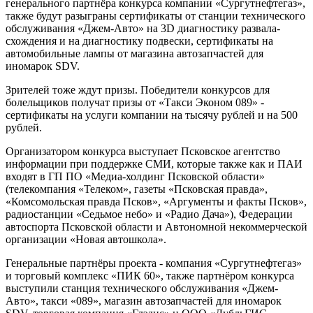
генерального партнёра конкурса компании «Сургутнефтегаз»,
также будут разыграны сертификаты от станции технического
обслуживания «Джем-Авто» на 3D диагностику развала-
схождения и на диагностику подвески, сертификаты на
автомобильные лампы от магазина автозапчастей для
иномарок SDV.
Зрителей тоже ждут призы. Победители конкурсов для
болельщиков получат призы от «Такси Эконом 089» -
сертификаты на услуги компании на тысячу рублей и на 500
рублей.
Организатором конкурса выступает Псковское агентство
информации при поддержке СМИ, которые также как и ПАИ
входят в ГП ПО «Медиа-холдинг Псковской области»
(телекомпания «Телеком», газеты «Псковская правда»,
«Комсомольская правда Псков», «Аргументы и факты Псков»,
радиостанции «Седьмое небо» и «Радио Дача»), Федерации
автоспорта Псковской области и Автономной некоммерческой
организации «Новая автошкола».
Генеральные партнёры проекта - компания «Сургутнефтегаз»
и торговый комплекс «ПИК 60», также партнёром конкурса
выступили станция технического обслуживания «Джем-
Авто», такси «089», магазин автозапчастей для иномарок