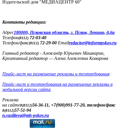
Издательский дом "МЕДИАЦЕНТР 60"
Контакты редакции:
Адреc
180000, Псковская область, г. Псков, Ленина, д.6а
Телефон
72-03-40
(8112)
Телефон/факс
72-29-00
Email
redactor@informpskov.ru
(8112)
Главный редактор - Александр Юрьевич Машкарин,
Креативный редактор — Алена Алексеевна Комарова
Прайс-лист на размещение рекламы и техтребования
Прайс-лист и техтребования на размещение рекламы в
мобильной версии сайта
Реклама
на сайте
56-36-11, +7(900)991-77-20, телефон/факс
8(8112)
57-51-94
8(8112)
n.vasilieva@mh-pskov.ru