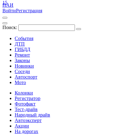
15
ПАИ
Войти
Регистрация
Поиск:
События
ДТП
ГИБДД
Ремонт
Законы
Новинки
Соседи
Автоспорт
Мото
Колонки
Регистратор
Фотофакт
Тест-драйв
Народный драйв
Автоэксперт
Акции
На дорогах