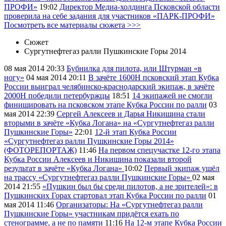
ПРОФИ»
19:02
Директор Медиа-холдинга Псковской области
проверила на себе задания для участников «ПАРК-ПРОФИ»
Посмотреть все материалы сюжета >>>
Сюжет
Сургутнефтегаз ралли Пушкинские Горы 2014
08 мая 2014
20:33
Бубнилка для пилота, или Штурман «в
ногу»
04 мая 2014
20:11
В зачёте 1600Н псковский этап Кубка
России выиграл челябинско-краснодарский экипаж, в зачёте
2000Н победили петербуржцы
18:51
14 экипажей не смогли
финишировать на псковском этапе Кубка России по ралли
03
мая 2014
22:39
Сергей Алексеев и Дарья Никишина стали
вторыми в зачёте «Кубка Логана» на «Сургутнефтегаз ралли
Пушкинские Горы»
22:01
12-й этап Кубка России
«Сургутнефтегаз ралли Пушкинские Горы 2014»
(ФОТОРЕПОРТАЖ)
11:46
На первом спецучастке 12-го этапа
Кубка России Алексеев и Никишина показали второй
результат в зачёте «Кубка Логана»
10:02
Первый экипаж ушёл
на трассу «Сургутнефтегаз ралли Пушкинские Горы»
02 мая
2014
21:55
«Пушкин был бы среди пилотов, а не зрителей»: в
Пушкинских Горах стартовал этап Кубка России по ралли
01
мая 2014
11:46
Организаторы: На «Сургутнефтегаз ралли
Пушкинские Горы» участникам придётся ехать по
стенограмме, а не по памяти
11:16
На 12-м этапе Кубка России