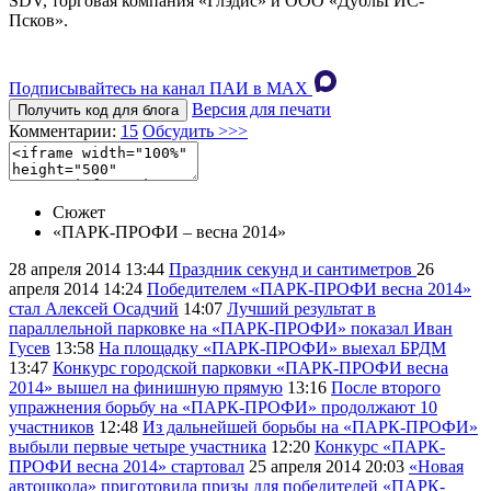
SDV, торговая компания «Глэдис» и ООО «ДубльГИС-
Псков».
Подписывайтесь на канал ПАИ в MAХ
Версия для печати
Получить код для блога
Комментарии:
15
Обсудить >>>
Сюжет
«ПАРК-ПРОФИ – весна 2014»
28 апреля 2014
13:44
Праздник секунд и сантиметров
26
апреля 2014
14:24
Победителем «ПАРК-ПРОФИ весна 2014»
стал Алексей Осадчий
14:07
Лучший результат в
параллельной парковке на «ПАРК-ПРОФИ» показал Иван
Гусев
13:58
На площадку «ПАРК-ПРОФИ» выехал БРДМ
13:47
Конкурс городской парковки «ПАРК-ПРОФИ весна
2014» вышел на финишную прямую
13:16
После второго
упражнения борьбу на «ПАРК-ПРОФИ» продолжают 10
участников
12:48
Из дальнейшей борьбы на «ПАРК-ПРОФИ»
выбыли первые четыре участника
12:20
Конкурс «ПАРК-
ПРОФИ весна 2014» стартовал
25 апреля 2014
20:03
«Новая
автошкола» приготовила призы для победителей «ПАРК-