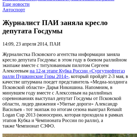
Еще новости
Автоспорт
Журналист ПАИ заняла кресло
депутата Госдумы
14:09, 23 апреля 2014, ПАИ
Журналистка Псковского агентства информации заняла
кресло депутата Госдумы: в этом году в боевом раллийном
экипаже вместе с титулованным пилотом Сергеем
Алексеевым
на 12-м этапе Кубка России «Сургутнефтегаз
ралли Пушкинские Горы 2014»
,
который пройдёт 2-3 мая, в
качестве штурмана поедет представитель «Медиа-холдинга
Псковской области» Дарья Никишина. Напомним, в
минувшем году вместе с Алекссевым на раллийных
соревнованиях выступал депутат Госдумы от Псковской
области, лидер движения «Убитые дороги» Александр
Васильев - тот экипаж по итогам сезона выиграл Renault
Logan Cup 2013 (моносерию, которая проходила в рамках
этапов Кубка и Чемпионата России по ралли), а
также Чемпионат СЗФО.