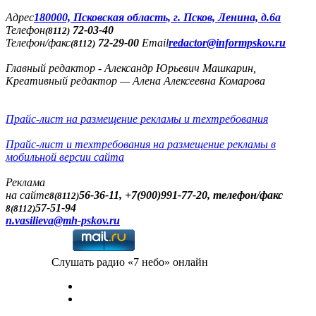
Адреc
180000, Псковская область, г. Псков, Ленина, д.6а
Телефон
72-03-40
(8112)
Телефон/факс
72-29-00
Email
redactor@informpskov.ru
(8112)
Главный редактор - Александр Юрьевич Машкарин,
Креативный редактор — Алена Алексеевна Комарова
Прайс-лист на размещение рекламы и техтребования
Прайс-лист и техтребования на размещение рекламы в
мобильной версии сайта
Реклама
на сайте
56-36-11, +7(900)991-77-20, телефон/факс
8(8112)
57-51-94
8(8112)
n.vasilieva@mh-pskov.ru
Слушать радио «7 небо» онлайн