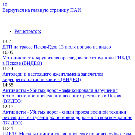
10
Вернуться на главную страницу ПАИ
Регистратор:
13:21
ДТП на трассе Псков-Гдов 13 июля попало на видео
16:05
Мотоциклиста-нарушителя преследовали сотрудники ГИБДД
в Пскове (ВИДЕО)
11:29
Автоледи и настоящего джентльмена запечатлел
видеорегистратор псковича (ВИДЕО)
14:55
Активисты «Убитых дорог» зафиксировали нарушения
технологии при проведении весенних ремонтов в Пскове
(ВИДЕО)
12:17
Активисты «Убитых дорог» сняли проезд военной техники
без защиты на гусеницах по новой дороге в Псковском районе
(ВИДЕО)
11:44
ГИБДД Москвы инициировало проверку по видео «vip-заезда