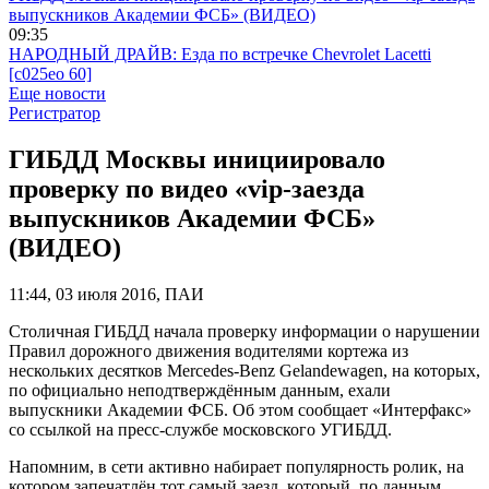
выпускников Академии ФСБ» (ВИДЕО)
09:35
НАРОДНЫЙ ДРАЙВ: Езда по встречке Chevrolet Lacetti
[c025ео 60]
Еще новости
Регистратор
ГИБДД Москвы инициировало
проверку по видео «vip-заезда
выпускников Академии ФСБ»
(ВИДЕО)
11:44, 03 июля 2016, ПАИ
Столичная ГИБДД начала проверку информации о нарушении
Правил дорожного движения водителями кортежа из
нескольких десятков Mercedes-Benz Gelandewagen, на которых,
по официально неподтверждённым данным, ехали
выпускники Академии ФСБ. Об этом сообщает «Интерфакс»
со ссылкой на пресс-службе московского УГИБДД.
Напомним, в сети активно набирает популярность ролик, на
котором запечатлён тот самый заезд, который, по данным