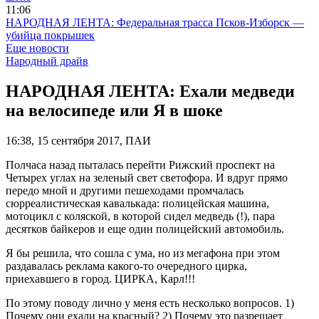
11:06
НАРОДНАЯ ЛЕНТА: Федеральная трасса Псков-Изборск —
убийца покрышек
Еще новости
Народный драйв
НАРОДНАЯ ЛЕНТА: Ехали медведи
на велосипеде или Я в шоке
16:38, 15 сентября 2017, ПАИ
Полчаса назад пыталась перейти Рижский проспект на
Четырех углах на зеленый свет светофора. И вдруг прямо
передо мной и другими пешеходами промчалась
сюрреалистическая кавалькада: полицейская машина,
мотоцикл с коляской, в которой сидел медведь (!), пара
десятков байкеров и еще один полицейский автомобиль.
Я бы решила, что сошла с ума, но из мегафона при этом
раздавалась реклама какого-то очередного цирка,
приехавшего в город. ЦИРКА, Карл!!!
По этому поводу лично у меня есть несколько вопросов. 1)
Почему они ехали на красный? 2) Почему это разрешает