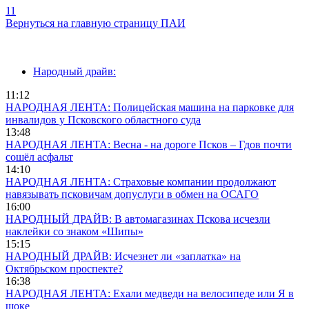
11
Вернуться на главную страницу ПАИ
Народный драйв:
11:12
НАРОДНАЯ ЛЕНТА: Полицейская машина на парковке для
инвалидов у Псковского областного суда
13:48
НАРОДНАЯ ЛЕНТА: Весна - на дороге Псков – Гдов почти
сошёл асфальт
14:10
НАРОДНАЯ ЛЕНТА: Страховые компании продолжают
навязывать псковичам допуслуги в обмен на ОСАГО
16:00
НАРОДНЫЙ ДРАЙВ: В автомагазинах Пскова исчезли
наклейки со знаком «Шипы»
15:15
НАРОДНЫЙ ДРАЙВ: Исчезнет ли «заплатка» на
Октябрьском проспекте?
16:38
НАРОДНАЯ ЛЕНТА: Ехали медведи на велосипеде или Я в
шоке