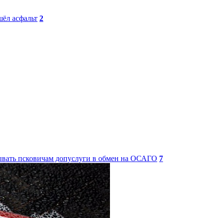
ёл асфальт
2
ать псковичам допуслуги в обмен на ОСАГО
7