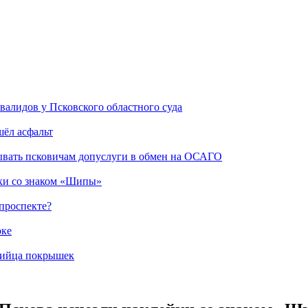
лидов у Псковского областного суда
ёл асфальт
ать псковичам допуслуги в обмен на ОСАГО
ки со знаком «Шипы»
проспекте?
оке
бийца покрышек