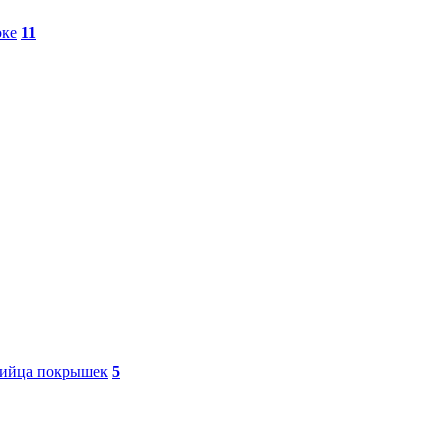
оке
11
бийца покрышек
5