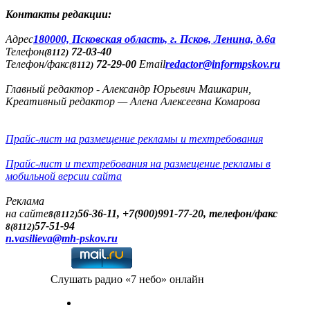
Контакты редакции:
Адреc
180000, Псковская область, г. Псков, Ленина, д.6а
Телефон
72-03-40
(8112)
Телефон/факс
72-29-00
Email
redactor@informpskov.ru
(8112)
Главный редактор - Александр Юрьевич Машкарин,
Креативный редактор — Алена Алексеевна Комарова
Прайс-лист на размещение рекламы и техтребования
Прайс-лист и техтребования на размещение рекламы в
мобильной версии сайта
Реклама
на сайте
56-36-11, +7(900)991-77-20, телефон/факс
8(8112)
57-51-94
8(8112)
n.vasilieva@mh-pskov.ru
Слушать радио «7 небо» онлайн