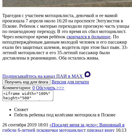
Трагедия с участием мотоциклиста, девочкой и ее мамой
произошла 7 апреля около 16:20 на проспекте Энтузистов в
Пскове. Ребенок с матерью переходили проезжую часть улицы
по пешеходному переходу. В это время их сбил мотоциклист.
Через некоторое время ребёнок
скончался в больнице
. По
неподтверждённым данным молодой человек и его пассажир
ехали без защитных шлемов, водитель при этом был пьян. 33-
летний мотоциклист и его 35-летний пассажир были
доставлены в реанимацию. Оба остались живы.
Подписывайтесь на канал ПАИ в MAХ
Версия для печати
Получить код для блога
Комментарии:
0
Обсудить >>>
Сюжет
Гибель ребенка под колёсами мотоцикла в Пскове
26 сентября 2019
18:01
«Посадят меня за дело»: Виновный в
гибели 6-летней псковички мотоциклист признал вину
16:13