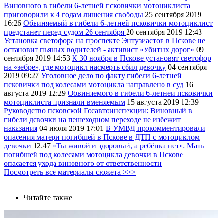
Виновного в гибели 6-летней псковички мотоциклиста
приговорили к 4 годам лишения свободы
25 сентября 2019
16:26
Обвиняемый в гибели 6-летней псковички мотоциклист
предстанет перед судом 26 сентября
20 сентября 2019
12:43
Установка светофора на проспекте Энтузиастов в Пскове не
остановит пьяных водителей - активист «Убитых дорог»
09
сентября 2019
14:53
К 30 ноября в Пскове установят светофор
на «зебре», где мотоцикл насмерть сбил девочку
04 сентября
2019
09:27
Уголовное дело по факту гибели 6-летней
псковички под колесами мотоцикла направлено в суд
16
августа 2019
12:29
Обвиняемого в гибели 6-летней псковички
мотоциклиста признали вменяемым
15 августа 2019
12:39
Руководство псковской Госавтоинспекции: Виновный в
гибели девочки на пешеходном переходе не избежит
наказания
04 июля 2019
17:01
В УМВД прокомментировали
опасения матери погибшей в Пскове в ДТП с мотоциклом
девочки
12:47
«Ты живой и здоровый, а ребёнка нет»: Мать
погибшей под колесами мотоцикла девочки в Пскове
опасается ухода виновного от ответственности
Посмотреть все материалы сюжета >>>
Читайте также