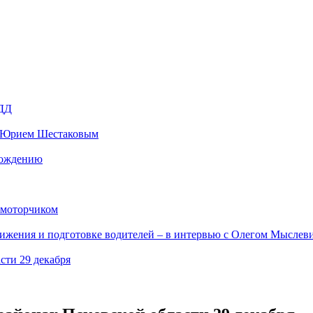
ПДД
 с Юрием Шестаковым
вождению
 моторчиком
вижения и подготовке водителей – в интервью с Олегом Мыслев
сти 29 декабря