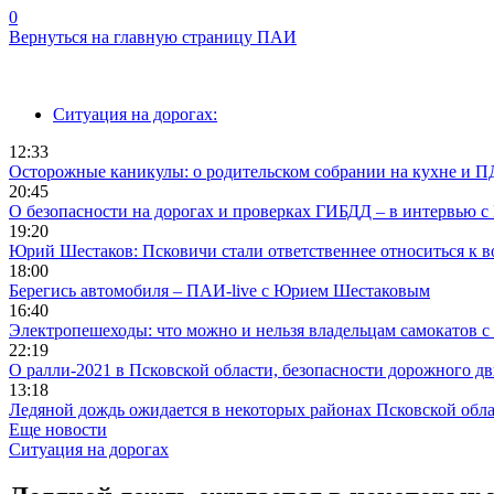
0
Вернуться на главную страницу ПАИ
Ситуация на дорогах:
12:33
Осторожные каникулы: о родительском собрании на кухне и 
20:45
О безопасности на дорогах и проверках ГИБДД – в интервью
19:20
Юрий Шестаков: Псковичи стали ответственнее относиться к 
18:00
Берегись автомобиля – ПАИ-live с Юрием Шестаковым
16:40
Электропешеходы: что можно и нельзя владельцам самокатов с
22:19
О ралли-2021 в Псковской области, безопасности дорожного д
13:18
Ледяной дождь ожидается в некоторых районах Псковской обла
Еще новости
Ситуация на дорогах