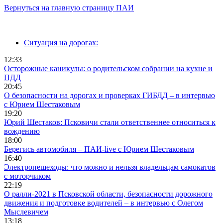
Вернуться на главную страницу ПАИ
Ситуация на дорогах:
12:33
Осторожные каникулы: о родительском собрании на кухне и
ПДД
20:45
О безопасности на дорогах и проверках ГИБДД – в интервью
с Юрием Шестаковым
19:20
Юрий Шестаков: Псковичи стали ответственнее относиться к
вождению
18:00
Берегись автомобиля – ПАИ-live с Юрием Шестаковым
16:40
Электропешеходы: что можно и нельзя владельцам самокатов
с моторчиком
22:19
О ралли-2021 в Псковской области, безопасности дорожного
движения и подготовке водителей – в интервью с Олегом
Мыслевичем
13:18