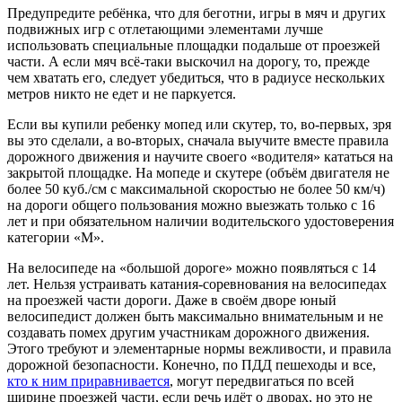
Предупредите ребёнка, что для беготни, игры в мяч и других
подвижных игр с отлетающими элементами лучше
использовать специальные площадки подальше от проезжей
части. А если мяч всё-таки выскочил на дорогу, то, прежде
чем хватать его, следует убедиться, что в радиусе нескольких
метров никто не едет и не паркуется.
Если вы купили ребенку мопед или скутер, то, во-первых, зря
вы это сделали, а во-вторых, сначала выучите вместе правила
дорожного движения и научите своего «водителя» кататься на
закрытой площадке. На мопеде и скутере (объём двигателя не
более 50 куб./см с максимальной скоростью не более 50 км/ч)
на дороги общего пользования можно выезжать только с 16
лет и при обязательном наличии водительского удостоверения
категории «М».
На велосипеде на «большой дороге» можно появляться с 14
лет. Нельзя устраивать катания-соревнования на велосипедах
на проезжей части дороги. Даже в своём дворе юный
велосипедист должен быть максимально внимательным и не
создавать помех другим участникам дорожного движения.
Этого требуют и элементарные нормы вежливости, и правила
дорожной безопасности. Конечно, по ПДД пешеходы и все,
кто к ним приравнивается
, могут передвигаться по всей
ширине проезжей части, если речь идёт о дворах, но это не