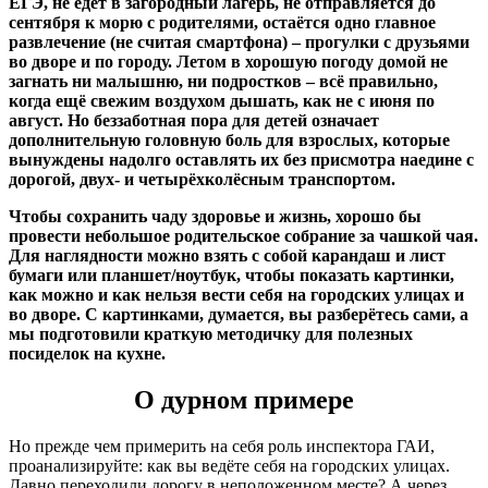
ЕГЭ, не едет в загородный лагерь, не отправляется до
сентября к морю с родителями, остаётся одно главное
развлечение (не считая смартфона) – прогулки с друзьями
во дворе и по городу. Летом в хорошую погоду домой не
загнать ни малышню, ни подростков – всё правильно,
когда ещё свежим воздухом дышать, как не с июня по
август. Но беззаботная пора для детей означает
дополнительную головную боль для взрослых, которые
вынуждены надолго оставлять их без присмотра наедине с
дорогой, двух- и четырёхколёсным транспортом.
Чтобы сохранить чаду здоровье и жизнь, хорошо бы
провести небольшое родительское собрание за чашкой чая.
Для наглядности можно взять с собой карандаш и лист
бумаги или планшет/ноутбук, чтобы показать картинки,
как можно и как нельзя вести себя на городских улицах и
во дворе. С картинками, думается, вы разберётесь сами, а
мы подготовили краткую методичку для полезных
посиделок на кухне.
О дурном примере
Но прежде чем примерить на себя роль инспектора ГАИ,
проанализируйте: как вы ведёте себя на городских улицах.
Давно переходили дорогу в неположенном месте? А через