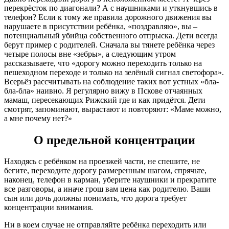
перекрёсток по диагонали? А с наушниками и уткнувшись в
телефон? Если к тому же правила дорожного движения вы
нарушаете в присутствии ребёнка, «поздравляю», вы –
потенциальный убийца собственного отпрыска. Дети всегда
берут пример с родителей. Сначала вы тянете ребёнка через
четыре полосы вне «зебры», а следующим утром
рассказываете, что «дорогу можно переходить только на
пешеходном переходе и только на зелёный сигнал светофора».
Всерьёз рассчитывать на соблюдение таких вот устных «бла-
бла-бла» наивно. Я регулярно вижу в Пскове отчаянных
мамаш, пересекающих Рижский где и как придётся. Дети
смотрят, запоминают, вырастают и повторяют: «Маме можно,
а мне почему нет?»
О предельной концентрации
Находясь с ребёнком на проезжей части, не спешите, не
бегите, переходите дорогу размеренным шагом, спрячьте,
наконец, телефон в карман, уберите наушники и прекратите
все разговоры, а иначе грош вам цена как родителю. Ваши
сын или дочь должны понимать, что дорога требует
концентрации внимания.
Ни в коем случае не отправляйте ребёнка переходить или