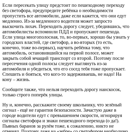
Если пересекать улицу предстоит по пешеходному переходу
без светофора, предупредите ребёнка о необходимости
пропустить все автомобили, даже если кажется, что они едут
медленно. Из-за медленного водителя может запросто
выскочить лихач. Переходить дорогу следует, убедившись, что
автомобилисты вспомнили ПДД и пропускают пешехода.
Если улица многополосная, то, во-первых, хорошо бы узнать у
городских властей, где светофор, а во-вторых (то есть,
конечно, тоже во-первых), научить ребёнка тому, что
автомобиль, остановившийся на первой полосе, может
закрыть собой мчащий транспорт со второй. Поэтому после
пересечения одной полосы следует выглянуть из-за
автомобиля и убедиться, что его сосед тебя тоже пропускает.
Спешить и бояться, что кого-то задерживаешь, не надо! На
кону – жизнь.
Сообщите также, что нельзя переходить дорогу наискосок,
только строго поперёк улицы.
Ну и, конечно, расскажите своему школьнику, что зелёный
сигнал - ещё не гарантия безопасности. Зачастую даже в
городе водители едут с превышением скорости, игнорируя
сигналы светофора и знаки пешеходного перехода (о да!).
Пьяных баранов за рулём тоже, к сожалению, никто не
отменял. Поэтому даже на «зебре» со светофором необходимо