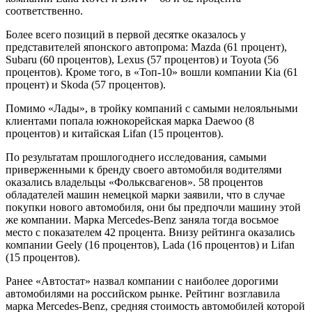
соответственно.
Более всего позиций в первой десятке оказалось у
представителей японского автопрома: Mazda (61 процент),
Subaru (60 процентов), Lexus (57 процентов) и Toyota (56
процентов). Кроме того, в «Топ-10» вошли компании Kia (61
процент) и Skoda (57 процентов).
Помимо «Лады», в тройку компаний с самыми нелояльными
клиентами попала южнокорейская марка Daewoo (8
процентов) и китайская Lifan (15 процентов).
По результатам прошлогоднего исследования, самыми
приверженными к бренду своего автомобиля водителями
оказались владельцы «Фольксвагенов». 58 процентов
обладателей машин немецкой марки заявили, что в случае
покупки нового автомобиля, они бы предпочли машину этой
же компании. Марка Mercedes-Benz заняла тогда восьмое
место с показателем 42 процента. Внизу рейтинга оказались
компании Geely (16 процентов), Lada (16 процентов) и Lifan
(15 процентов).
Ранее «Автостат» назвал компании с наиболее дорогими
автомобилями на российском рынке. Рейтинг возглавила
марка Mercedes-Benz, средняя стоимость автомобилей которой