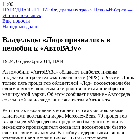
11:06
НАРОДНАЯ ЛЕНТА: Федеральная трасса Псков-Изборск —
убийца покрышек
Еще новости
Народный драйв
Владельцы «Лад» признались в
нелюбви к «АвтоВАЗу»
19:24, 05 декабря 2014, ПАИ
Автомобили «АвтоВАЗа» обладают наиболее низким
индексом потребительской лояльности (NPS) в России. Лишь
только пять процентов обладателей «Лад» посоветовали бы
своим друзьям, коллегам или родственникам приобрести
машину этой марки. Об этом сообщает издание «Автосреда»
со ссылкой на исследование агентства «Автостат».
Рейтинг автомобильных компаний с самыми лояльными
клиентами возглавила марка Mercedes-Benz. 70 процентов
владельцев «Мерседесов» предпочли бы купить машину
немецкого производителя снова или посоветовали бы это
сделать своим знакомым. В тройку лидеров также вошли
компании Land Rover и BMW – 68 и 62 процента